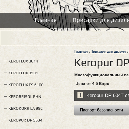
Главная
Присадки для дизел
Главная
\
Присадки для дизеля
\
Keropur D
KEROFLUX 3614
KEROFLUX 3501
Многофункциональный пак
Цена от 4.5 Евро
KEROFLUX ES 6100
Keropur DP 604T 
KEROBRISOL EHN
KEROKORR LA 99С
KEROPUR DP 5634